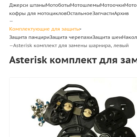
Джерси штаны
Мотоботы
Мотошлемы
Мотоочки
Мото
кофры для мотоциклов
Остальное
Запчасти
Архив
—
Комплектующие для защиты
Защита панцири
Защита черепахи
Защита шеи
Нако
Asterisk комплект для замены шарнира, левый
—
Asterisk комплект для з