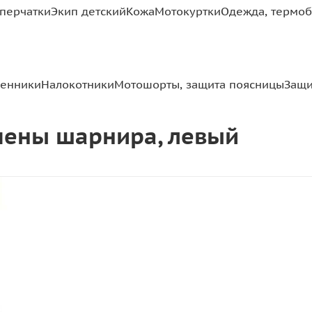
перчатки
Экип детский
Кожа
Мотокуртки
Одежда, термоб
ленники
Налокотники
Мотошорты, защита поясницы
Защи
амены шарнира, левый