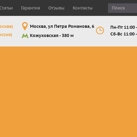
Статьи
Гарантия
Отзывы
Контакты
осква)
Москва, ул Петра Романова, 6
Пн-Пт 11:00 -
Сб-Вс 11:00 -
оссия)
Кожуховская - 380 м
Шлемы
Мотоочки
Мотоперчатк
е
кроссовые и
кросс-
кросс-
 для
эндуро
эндуро
эндуро
Комплектующие
Линзы,
Мотоперчатк
ующие
для шлемов
отрывники,
город
от
перемотки,
Мотоперчатк
прочее
снегоходны
Маски для
снегохода