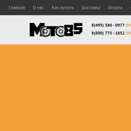
Главная
О нас
Как купить
Доставка
Оплата
8(495) 380 - 0977
(М
8(800) 775 - 1852
(Р
Комплекты
Защита
Мотоботы
кросс-
панцири
кроссовы
эндуро
Защита
Мотоботы
Мотоштаны
черепахи
города
кросс-
Защита шеи
Комплект
эндуро
Наколенники
для мотоб
Джерси
Налокотники
кросс-
Мотошорты,
эндуро
защита
поясницы
Защита
запястья