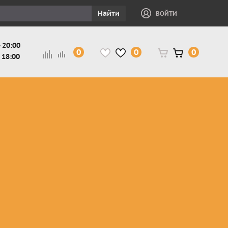
Найти
ВОЙТИ
 20:00
0
0
0
 18:00
и
Защита ног, рук,
Косухи
Мотокуртки
шеи детская
Куртки
кросс-
Защита панцири
Кожаные
эндуро
и
детские
штаны
Мотокуртки
Защита
Жилетки
город
и
черепахи
Плащи
Куртки
е
детские
Рубашки,
снегоходные
Мотоботы
краги,
детские
чапсы
Мотошлемы
детские
Мотоочки