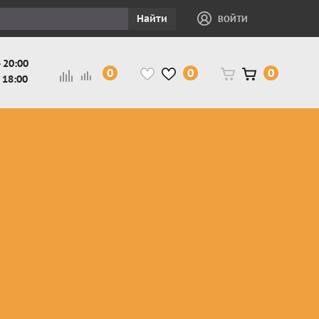
Найти
ВОЙТИ
 20:00
0
0
0
 18:00
и
Защита ног, рук,
Косухи
Мотокуртки
шеи детская
Куртки
кросс-
Защита панцири
Кожаные
эндуро
и
детские
штаны
Мотокуртки
Защита
Жилетки
город
и
черепахи
Плащи
Куртки
е
детские
Рубашки,
снегоходные
Мотоботы
краги,
детские
чапсы
Мотошлемы
детские
Мотоочки