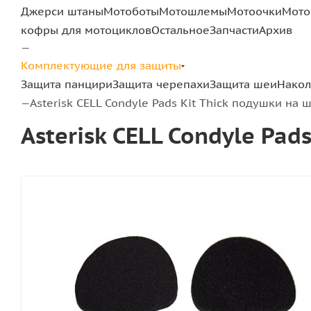
Джерси штаны
Мотоботы
Мотошлемы
Мотоочки
Мото
кофры для мотоциклов
Остальное
Запчасти
Архив
—
Комплектующие для защиты
Защита панцири
Защита черепахи
Защита шеи
Нако
Asterisk CELL Condyle Pads Kit Thick подушки на 
—
Asterisk CELL Condyle Pa