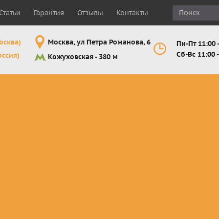
Статьи
Гарантия
Отзывы
Контакты
осква)
Москва, ул Петра Романова, 6
Пн-Пт 11:00 -
Сб-Вс 11:00 -
оссия)
Кожуховская - 380 м
Шлемы
Мотоочки
Мотоперчатк
е
кроссовые и
кросс-
кросс-
 для
эндуро
эндуро
эндуро
Комплектующие
Линзы,
Мотоперчатк
ующие
для шлемов
отрывники,
город
от
перемотки,
Мотоперчатк
прочее
снегоходны
Маски для
снегохода