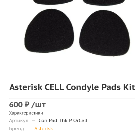
Asterisk CELL Condyle Pads K
600
₽
/шт
Характеристики
Артикул
—
Con Pad Thk P OrCell
Бренд
—
Asterisk