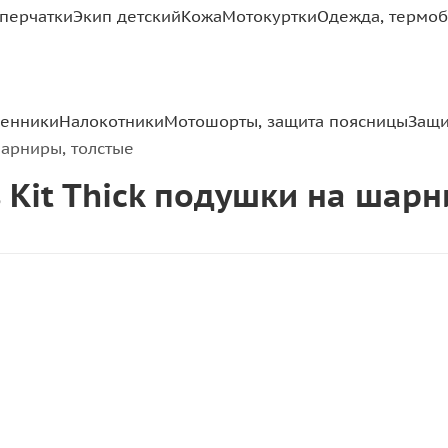
перчатки
Экип детский
Кожа
Мотокуртки
Одежда, термоб
ленники
Налокотники
Мотошорты, защита поясницы
Защи
шарниры, толстые
ds Kit Thick подушки на шар