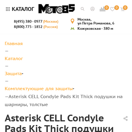
КАТАЛОГ
0
0
0
Москва,
8(495) 380 - 0977
(Москва)
ул Петра Романова, 6
8(800) 775 - 1852
(Россия)
Кожуховская - 380 м
Главная
—
Каталог
—
Защита
—
Комплектующие для защиты
Asterisk CELL Condyle Pads Kit Thick подушки на
—
шарниры, толстые
Asterisk CELL Condyle
Pads Kit Thick подушки