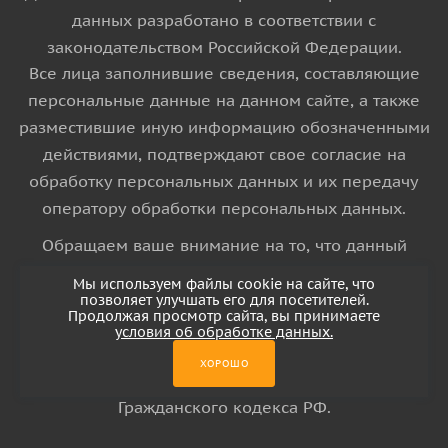
данных разработано в соответствии с
законодательством Российской Федерации.
Все лица заполнившие сведения, составляющие
персональные данные на данном сайте, а также
разместившие иную информацию обозначенными
действиями, подтверждают свое согласие на
обработку персональных данных и их передачу
оператору обработки персональных данных.
Обращаем ваше внимание на то, что данный
интернет-сайт носит исключительно
Мы используем файлы cookie на сайте, что
информационный характер и ни при каких
позволяет улучшать его для посетителей.
Продолжая просмотр сайта, вы принимаете
условиях информационные материалы и цены,
условия об обработке данных.
размещенные на сайте, не является публичной
ХОРОШО
офертой, определяемой положениями Статьи 437
Гражданского кодекса РФ.