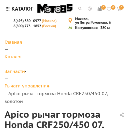
КАТАЛОГ
0
0
0
Москва,
8(495) 380 - 0977
(Москва)
ул Петра Романова, 6
8(800) 775 - 1852
(Россия)
Кожуховская - 380 м
Главная
—
Каталог
—
Запчасти
—
Рычаги управления
Apico рычаг тормоза Honda CRF250/450 07,
—
золотой
Apico рычаг тормоза
Honda CRF250/450 07,