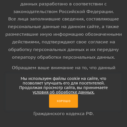
данных разработано в соответствии с
законодательством Российской Федерации.
Все лица заполнившие сведения, составляющие
персональные данные на данном сайте, а также
разместившие иную информацию обозначенными
действиями, подтверждают свое согласие на
обработку персональных данных и их передачу
оператору обработки персональных данных.
Обращаем ваше внимание на то, что данный
интернет-сайт носит исключительно
Мы используем файлы cookie на сайте, что
информационный характер и ни при каких
позволяет улучшать его для посетителей.
Продолжая просмотр сайта, вы принимаете
условиях информационные материалы и цены,
условия об обработке данных.
размещенные на сайте, не является публичной
ХОРОШО
офертой, определяемой положениями Статьи 437
Гражданского кодекса РФ.