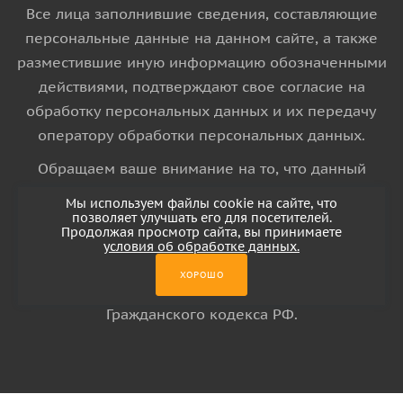
Все лица заполнившие сведения, составляющие
персональные данные на данном сайте, а также
разместившие иную информацию обозначенными
действиями, подтверждают свое согласие на
обработку персональных данных и их передачу
оператору обработки персональных данных.
Обращаем ваше внимание на то, что данный
интернет-сайт носит исключительно
Мы используем файлы cookie на сайте, что
информационный характер и ни при каких
позволяет улучшать его для посетителей.
Продолжая просмотр сайта, вы принимаете
условиях информационные материалы и цены,
условия об обработке данных.
размещенные на сайте, не является публичной
ХОРОШО
офертой, определяемой положениями Статьи 437
Гражданского кодекса РФ.