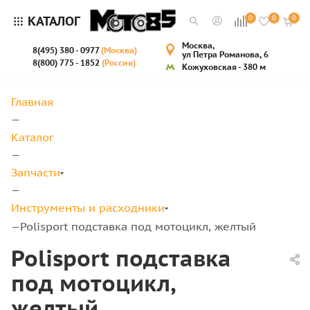
КАТАЛОГ
0
0
0
Москва,
8(495) 380 - 0977
(Москва)
ул Петра Романова, 6
8(800) 775 - 1852
(Россия)
Кожуховская - 380 м
Главная
—
Каталог
—
Запчасти
—
Инструменты и расходники
Polisport подставка под мотоцикл, желтый
—
Polisport подставка
под мотоцикл,
желтый