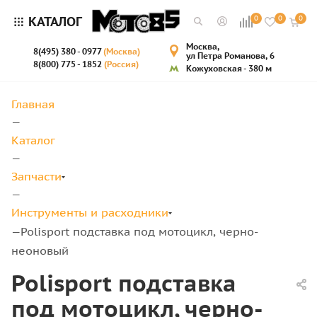
КАТАЛОГ
0
0
0
Москва,
8(495) 380 - 0977
(Москва)
ул Петра Романова, 6
8(800) 775 - 1852
(Россия)
Кожуховская - 380 м
Главная
—
Каталог
—
Запчасти
—
Инструменты и расходники
Polisport подставка под мотоцикл, черно-
—
неоновый
Polisport подставка
под мотоцикл, черно-