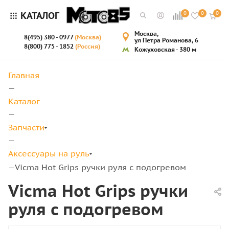
КАТАЛОГ
0
0
0
Москва,
8(495) 380 - 0977
(Москва)
ул Петра Романова, 6
8(800) 775 - 1852
(Россия)
Кожуховская - 380 м
Главная
—
Каталог
—
Запчасти
—
Аксессуары на руль
Vicma Hot Grips ручки руля с подогревом
—
Vicma Hot Grips ручки
руля с подогревом