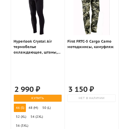
Hyperlook Crystal Air
First FRTC-5 Cargo Camo
термобелье
мотоджинсы, камуфляж
охлаждающее, штаны,
черный
2 990
₽
3 150
₽
КУПИТЬ
НЕТ В НАЛИЧИИ
46 (S)
48 (M)
50 (L)
52 (XL)
54 (2XL)
56 (3XL)