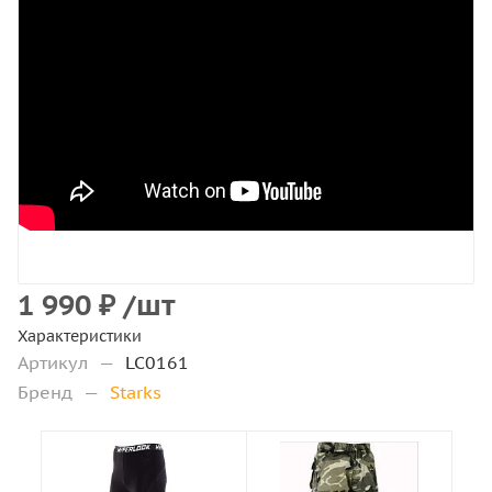
1 990
₽
/шт
Характеристики
Артикул
—
LC0161
Бренд
—
Starks