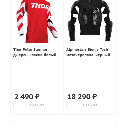
Thor Pulse Stunner
Alpinestars Bionic Tech
джерси, красно-белый
моточерепаха, черный
2 490
₽
18 290
₽
В АРХИВЕ
В АРХИВЕ