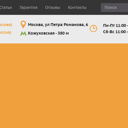
Статьи
Гарантия
Отзывы
Контакты
осква)
Москва, ул Петра Романова, 6
Пн-Пт 11:00 -
Сб-Вс 11:00 -
оссия)
Кожуховская - 380 м
Шлемы
Мотоочки
Мотоперчатк
е
кроссовые и
кросс-
кросс-
 для
эндуро
эндуро
эндуро
Комплектующие
Линзы,
Мотоперчатк
ующие
для шлемов
отрывники,
город
от
перемотки,
Мотоперчатк
прочее
снегоходны
Маски для
снегохода