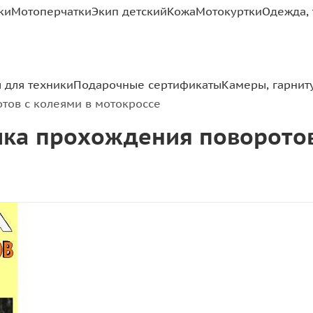
ки
Мотоперчатки
Экип детский
Кожа
Мотокуртки
Одежда, 
 для техники
Подарочные сертификаты
Камеры, гарнит
тов с колеями в мотокроссе
ика прохождения поворотов