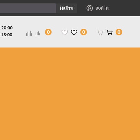
Найти
ВОЙТИ
 20:00
0
0
0
 18:00
и
Защита ног, рук,
Косухи
Мотокуртки
шеи детская
Куртки
кросс-
Защита панцири
Кожаные
эндуро
и
детские
штаны
Мотокуртки
Защита
Жилетки
город
и
черепахи
Плащи
Куртки
е
детские
Рубашки,
снегоходные
Мотоботы
краги,
детские
чапсы
Мотошлемы
детские
Мотоочки