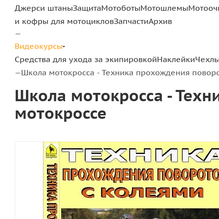
Джерси штаны
Защита
Мотоботы
Мотошлемы
Мотооч
и кофры для мотоциклов
Запчасти
Архив
—
Видеокурсы
Средства для ухода за экипировкой
Наклейки
Чехлы
Школа мотокросса - Техника прохождения поворо
—
Школа мотокросса - Техн
мотокроссе