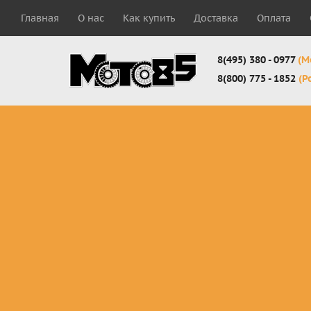
Главная
О нас
Как купить
Доставка
Оплата
8(495) 380 - 0977
(М
8(800) 775 - 1852
(Р
Комплекты
Защита
Мотоботы
кросс-
панцири
кроссовы
эндуро
Защита
Мотоботы
Мотоштаны
черепахи
города
кросс-
Защита шеи
Комплект
эндуро
Наколенники
для мотоб
Джерси
Налокотники
кросс-
Мотошорты,
эндуро
защита
поясницы
Защита
запястья