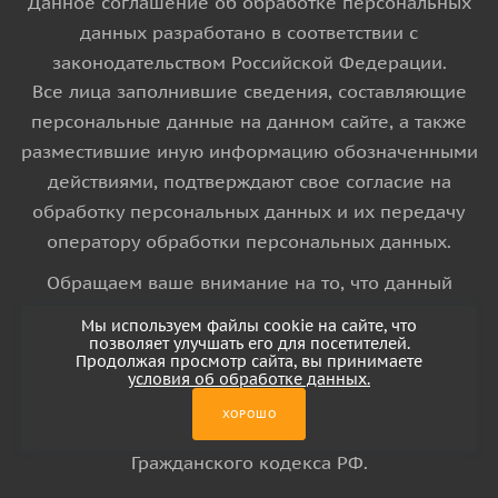
Данное соглашение об обработке персональных
данных разработано в соответствии с
законодательством Российской Федерации.
Все лица заполнившие сведения, составляющие
персональные данные на данном сайте, а также
разместившие иную информацию обозначенными
действиями, подтверждают свое согласие на
обработку персональных данных и их передачу
оператору обработки персональных данных.
Обращаем ваше внимание на то, что данный
интернет-сайт носит исключительно
Мы используем файлы cookie на сайте, что
информационный характер и ни при каких
позволяет улучшать его для посетителей.
Продолжая просмотр сайта, вы принимаете
условиях информационные материалы и цены,
условия об обработке данных.
размещенные на сайте, не является публичной
ХОРОШО
офертой, определяемой положениями Статьи 437
Гражданского кодекса РФ.