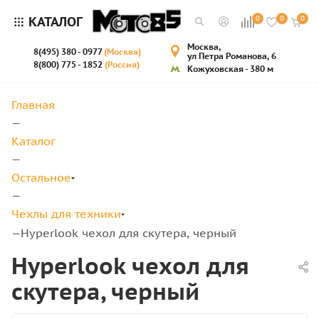
КАТАЛОГ
0
0
0
Москва,
8(495) 380 - 0977
(Москва)
ул Петра Романова, 6
8(800) 775 - 1852
(Россия)
Кожуховская - 380 м
Главная
—
Каталог
—
Остальное
—
Чехлы для техники
Hyperlook чехол для скутера, черный
—
Hyperlook чехол для
скутера, черный