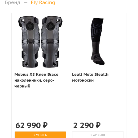
Бренд
—
Fly Racing
Mobius X8 Knee Brace
Leatt Moto Stealth
наколенники, серо-
мотоноски
черный
62 990
₽
2 290
₽
КУПИТЬ
В АРХИВЕ