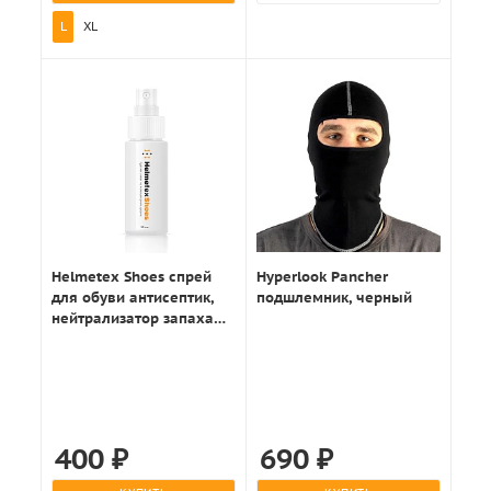
L
XL
Helmetex Shoes спрей
Hyperlook Pancher
для обуви антисептик,
подшлемник, черный
нейтрализатор запаха
50мл.
400
₽
690
₽