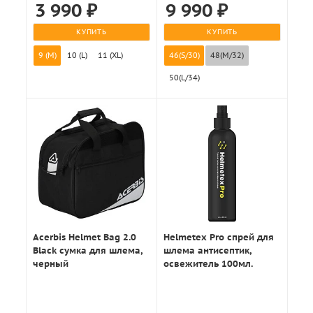
3 990
₽
9 990
₽
КУПИТЬ
КУПИТЬ
9 (M)
10 (L)
11 (XL)
46(S/30)
48(M/32)
50(L/34)
Acerbis Helmet Bag 2.0
Helmetex Pro спрей для
Black сумка для шлема,
шлема антисептик,
черный
освежитель 100мл.