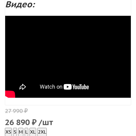
Видео:
27 990 ₽
26 890
₽
/шт
XS
S
M
L
XL
2XL