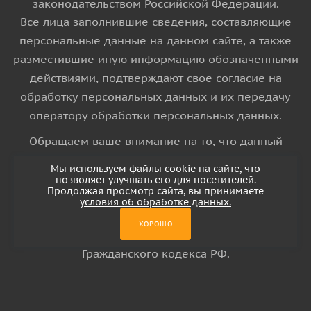
законодательством Российской Федерации.
Все лица заполнившие сведения, составляющие
персональные данные на данном сайте, а также
разместившие иную информацию обозначенными
действиями, подтверждают свое согласие на
обработку персональных данных и их передачу
оператору обработки персональных данных.
Обращаем ваше внимание на то, что данный
интернет-сайт носит исключительно
Мы используем файлы cookie на сайте, что
информационный характер и ни при каких
позволяет улучшать его для посетителей.
Продолжая просмотр сайта, вы принимаете
условиях информационные материалы и цены,
условия об обработке данных.
размещенные на сайте, не является публичной
ХОРОШО
офертой, определяемой положениями Статьи 437
Гражданского кодекса РФ.