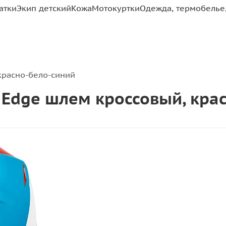
атки
Экип детский
Кожа
Мотокуртки
Одежда, термобелье,
 красно-бело-синий
ght Edge шлем кроссовый, кр