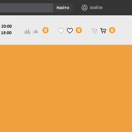
Найти
ВОЙТИ
 20:00
0
0
0
 18:00
и
Защита ног, рук,
Косухи
Мотокуртки
шеи детская
Куртки
кросс-
Защита панцири
Кожаные
эндуро
и
детские
штаны
Мотокуртки
Защита
Жилетки
город
и
черепахи
Плащи
Куртки
е
детские
Рубашки,
снегоходные
Мотоботы
краги,
детские
чапсы
Мотошлемы
детские
Мотоочки