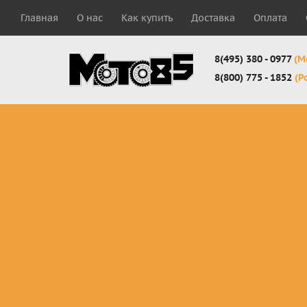
Главная
О нас
Как купить
Доставка
Оплата
8(495) 380 - 0977
(М
8(800) 775 - 1852
(Р
Комплекты
Защита
Мотоботы
кросс-
панцири
кроссовы
эндуро
Защита
Мотоботы
Мотоштаны
черепахи
города
кросс-
Защита шеи
Комплект
эндуро
Наколенники
для мотоб
Джерси
Налокотники
кросс-
Мотошорты,
эндуро
защита
поясницы
Защита
запястья