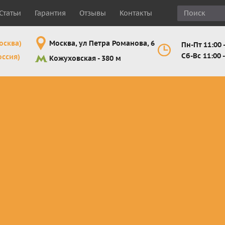
Статьи
Гарантия
Отзывы
Контакты
осква)
Москва, ул Петра Романова, 6
Пн-Пт 11:00 -
Сб-Вс 11:00 -
оссия)
Кожуховская - 380 м
Шлемы
Мотоочки
Мотоперчатк
е
кроссовые и
кросс-
кросс-
 для
эндуро
эндуро
эндуро
Комплектующие
Линзы,
Мотоперчатк
ующие
для шлемов
отрывники,
город
от
перемотки,
Мотоперчатк
прочее
снегоходны
Маски для
снегохода