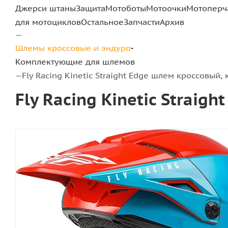
Джерси штаны
Защита
Мотоботы
Мотоочки
Мотоперч
для мотоциклов
Остальное
Запчасти
Архив
—
Шлемы кроссовые и эндуро
Комплектующие для шлемов
Fly Racing Kinetic Straight Edge шлем кроссовый,
—
Fly Racing Kinetic Strai