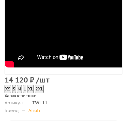
14 120
₽
/шт
XS
S
M
L
XL
2XL
Характеристики
Артикул
—
TWL11
Бренд
—
Airoh