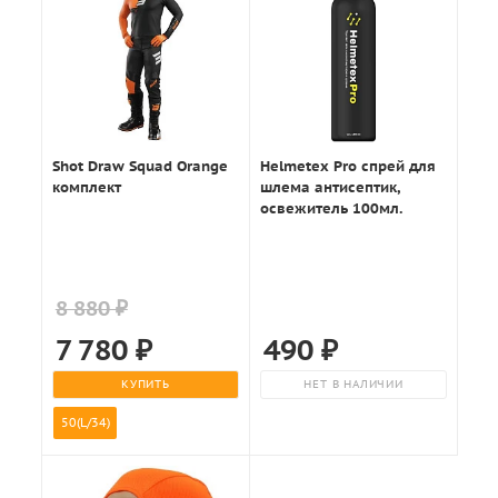
Shot Draw Squad Orange
Helmetex Pro спрей для
комплект
шлема антисептик,
освежитель 100мл.
8 880 ₽
7 780
₽
490
₽
КУПИТЬ
НЕТ В НАЛИЧИИ
50(L/34)