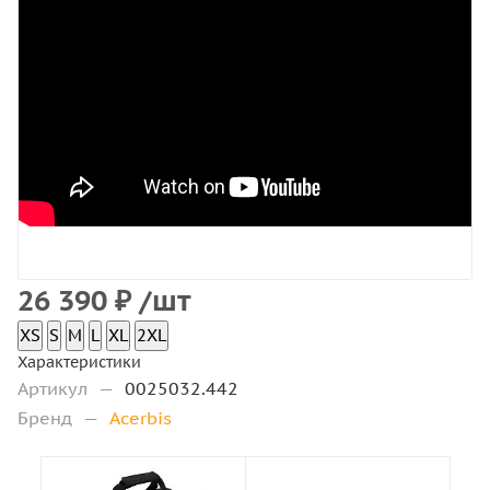
26 390
₽
/шт
XS
S
M
L
XL
2XL
Характеристики
Артикул
—
0025032.442
Бренд
—
Acerbis