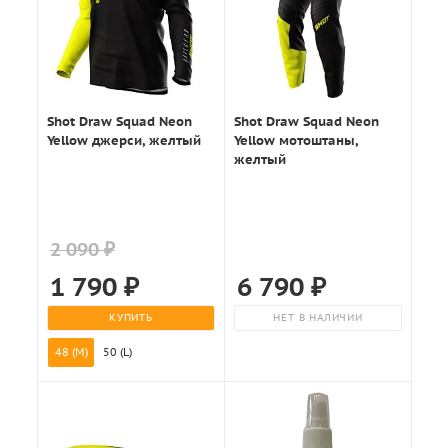
Shot Draw Squad Neon
Shot Draw Squad Neon
Yellow джерси, желтый
Yellow мотоштаны,
желтый
2 090 ₽
1 790
₽
6 790
₽
КУПИТЬ
НЕТ В НАЛИЧИИ
48 (M)
50 (L)