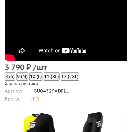
3 790
₽
/шт
8 (S)
9 (M)
10 (L)
11 (XL)
12 (2XL)
Характеристики
Артикул
—
GU04529#DFLU
Бренд
—
UFO