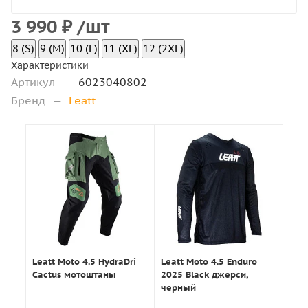
3 990
₽
/шт
8 (S)
9 (M)
10 (L)
11 (XL)
12 (2XL)
Характеристики
Артикул
—
6023040802
Бренд
—
Leatt
Leatt Moto 4.5 HydraDri
Leatt Moto 4.5 Enduro
Cactus мотоштаны
2025 Black джерси,
черный