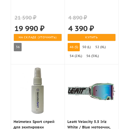
21 590 ₽
4 890 ₽
19 990
₽
4 390
₽
НА СКЛАДЕ (УТОЧНИТЬ)
КУПИТЬ
36
46 (S)
50 (L)
52 (XL)
54 (2XL)
56 (3XL)
Helmetex Sport спрей
Leatt Velocity 5.5 Iriz
для экипировки
White / Blue мотоочки,