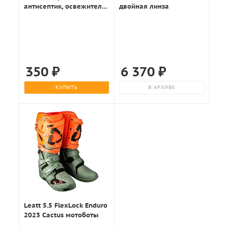
антисептик, освежитель
двойная линза
50мл.
350
₽
6 370
₽
КУПИТЬ
В АРХИВЕ
Leatt 5.5 FlexLock Enduro
2023 Cactus мотоботы