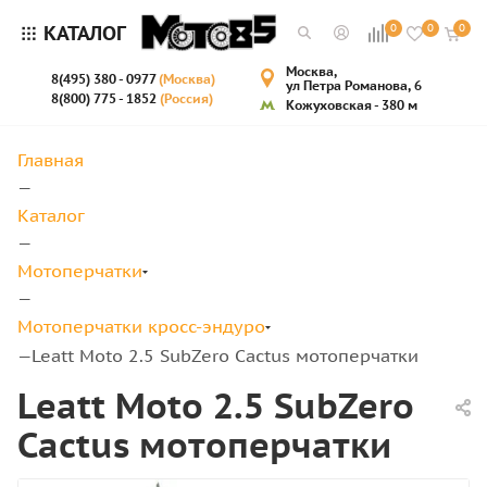
КАТАЛОГ
0
0
0
Москва,
8(495) 380 - 0977
(Москва)
ул Петра Романова, 6
8(800) 775 - 1852
(Россия)
Кожуховская - 380 м
Главная
—
Каталог
—
Мотоперчатки
—
Мотоперчатки кросс-эндуро
Leatt Moto 2.5 SubZero Cactus мотоперчатки
—
Leatt Moto 2.5 SubZero
Cactus мотоперчатки