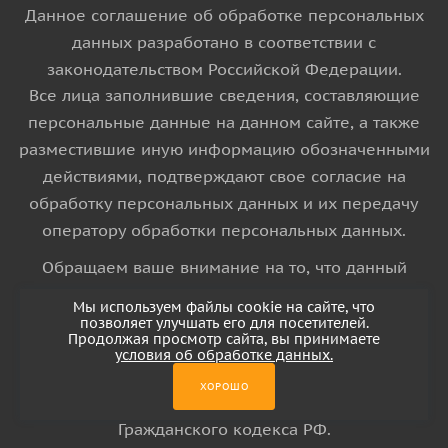
Данное соглашение об обработке персональных
данных разработано в соответствии с
законодательством Российской Федерации.
Все лица заполнившие сведения, составляющие
персональные данные на данном сайте, а также
разместившие иную информацию обозначенными
действиями, подтверждают свое согласие на
обработку персональных данных и их передачу
оператору обработки персональных данных.
Обращаем ваше внимание на то, что данный
интернет-сайт носит исключительно
Мы используем файлы cookie на сайте, что
информационный характер и ни при каких
позволяет улучшать его для посетителей.
Продолжая просмотр сайта, вы принимаете
условиях информационные материалы и цены,
условия об обработке данных.
размещенные на сайте, не является публичной
ХОРОШО
офертой, определяемой положениями Статьи 437
Гражданского кодекса РФ.