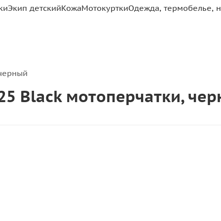
ки
Экип детский
Кожа
Мотокуртки
Одежда, термобелье, н
 черный
025 Black мотоперчатки, че