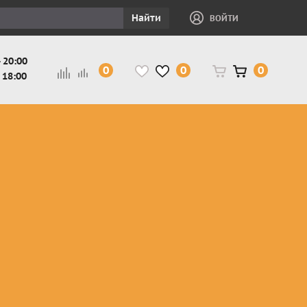
Найти
ВОЙТИ
 20:00
0
0
0
 18:00
и
Защита ног, рук,
Косухи
Мотокуртки
шеи детская
Куртки
кросс-
Защита панцири
Кожаные
эндуро
и
детские
штаны
Мотокуртки
Защита
Жилетки
город
и
черепахи
Плащи
Куртки
е
детские
Рубашки,
снегоходные
Мотоботы
краги,
детские
чапсы
Мотошлемы
детские
Мотоочки