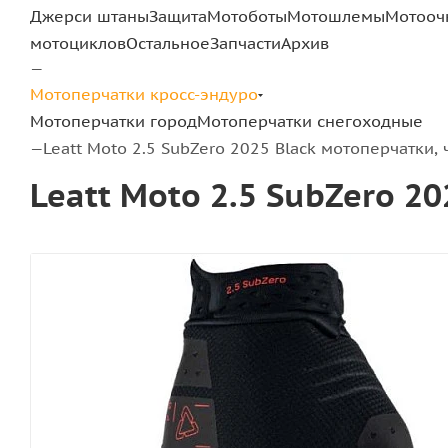
Джерси штаны
Защита
Мотоботы
Мотошлемы
Мотооч
мотоциклов
Остальное
Запчасти
Архив
—
Мотоперчатки кросс-эндуро
Мотоперчатки город
Мотоперчатки снегоходные
Leatt Moto 2.5 SubZero 2025 Black мотоперчатки,
—
Leatt Moto 2.5 SubZero 2