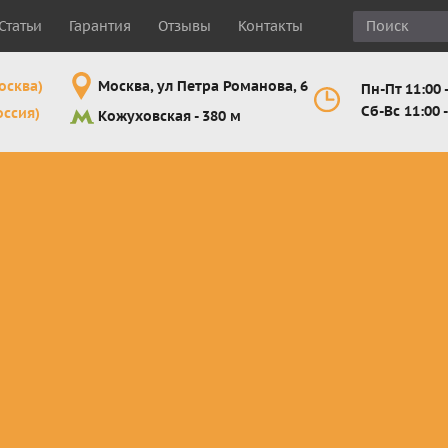
Статьи
Гарантия
Отзывы
Контакты
осква)
Москва, ул Петра Романова, 6
Пн-Пт 11:00 -
Сб-Вс 11:00 -
оссия)
Кожуховская - 380 м
Шлемы
Мотоочки
Мотоперчатк
е
кроссовые и
кросс-
кросс-
 для
эндуро
эндуро
эндуро
Комплектующие
Линзы,
Мотоперчатк
ующие
для шлемов
отрывники,
город
от
перемотки,
Мотоперчатк
прочее
снегоходны
Маски для
снегохода