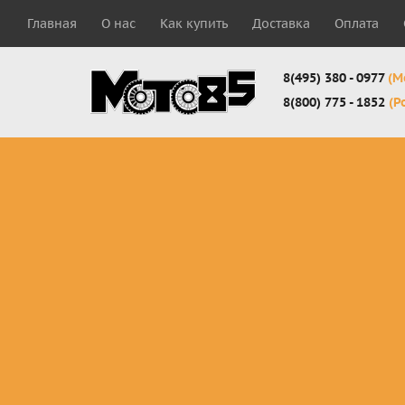
Главная
О нас
Как купить
Доставка
Оплата
8(495) 380 - 0977
(М
8(800) 775 - 1852
(Р
Комплекты
Защита
Мотоботы
кросс-
панцири
кроссовы
эндуро
Защита
Мотоботы
Мотоштаны
черепахи
города
кросс-
Защита шеи
Комплект
эндуро
Наколенники
для мотоб
Джерси
Налокотники
кросс-
Мотошорты,
эндуро
защита
поясницы
Защита
запястья