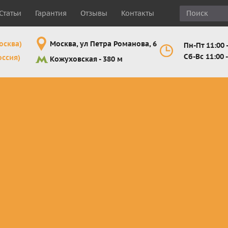
Статьи
Гарантия
Отзывы
Контакты
осква)
Москва, ул Петра Романова, 6
Пн-Пт 11:00 -
Сб-Вс 11:00 -
оссия)
Кожуховская - 380 м
Шлемы
Мотоочки
Мотоперчатк
е
кроссовые и
кросс-
кросс-
 для
эндуро
эндуро
эндуро
Комплектующие
Линзы,
Мотоперчатк
ующие
для шлемов
отрывники,
город
от
перемотки,
Мотоперчатк
прочее
снегоходны
Маски для
снегохода