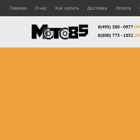
Главная
О нас
Как купить
Доставка
Оплата
8(495) 380 - 0977
(М
8(800) 775 - 1852
(Р
Комплекты
Защита
Мотоботы
кросс-
панцири
кроссовы
эндуро
Защита
Мотоботы
Мотоштаны
черепахи
города
кросс-
Защита шеи
Комплект
эндуро
Наколенники
для мотоб
Джерси
Налокотники
кросс-
Мотошорты,
эндуро
защита
поясницы
Защита
запястья