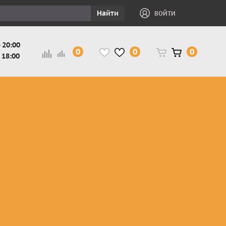
Найти
ВОЙТИ
 20:00
0
0
0
 18:00
и
Защита ног, рук,
Косухи
Мотокуртки
шеи детская
Куртки
кросс-
Защита панцири
Кожаные
эндуро
и
детские
штаны
Мотокуртки
Защита
Жилетки
город
и
черепахи
Плащи
Куртки
е
детские
Рубашки,
снегоходные
Мотоботы
краги,
детские
чапсы
Мотошлемы
детские
Мотоочки