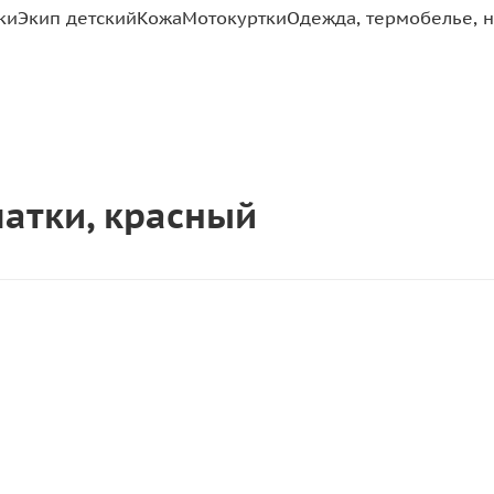
ки
Экип детский
Кожа
Мотокуртки
Одежда, термобелье, н
чатки, красный