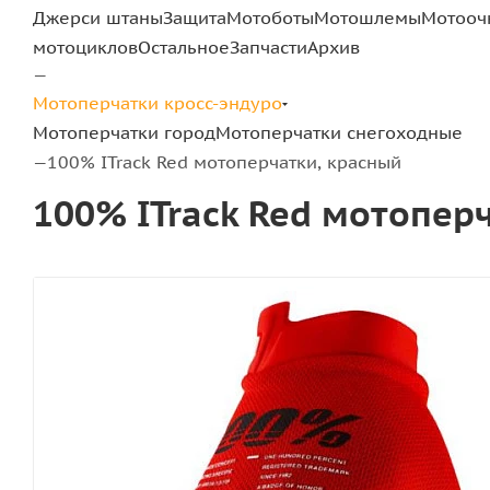
Джерси штаны
Защита
Мотоботы
Мотошлемы
Мотооч
мотоциклов
Остальное
Запчасти
Архив
—
Мотоперчатки кросс-эндуро
Мотоперчатки город
Мотоперчатки снегоходные
100% ITrack Red мотоперчатки, красный
—
100% ITrack Red мотопер