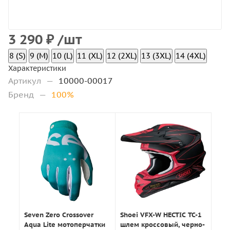
3 290
₽
/шт
8 (S)
9 (M)
10 (L)
11 (XL)
12 (2XL)
13 (3XL)
14 (4XL)
Характеристики
Артикул
—
10000-00017
Бренд
—
100%
Seven Zero Crossover
Shoei VFX-W HECTIC TC-1
Aqua Lite мотоперчатки
шлем кроссовый, черно-