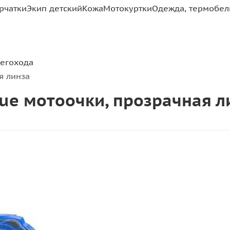
рчатки
Экип детский
Кожа
Мотокуртки
Одежда, термобель
негохода
я линза
ue мотоочки, прозрачная л