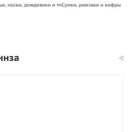
е, носки, дождевики и тп
Сумки, рюкзаки и кофры
инза