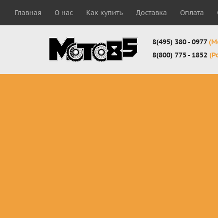
Главная
О нас
Как купить
Доставка
Оплата
8(495) 380 - 0977
(М
8(800) 775 - 1852
(Р
Комплекты
Защита
Мотоботы
кросс-
панцири
кроссовы
эндуро
Защита
Мотоботы
Мотоштаны
черепахи
города
кросс-
Защита шеи
Комплект
эндуро
Наколенники
для мотоб
Джерси
Налокотники
кросс-
Мотошорты,
эндуро
защита
поясницы
Защита
запястья