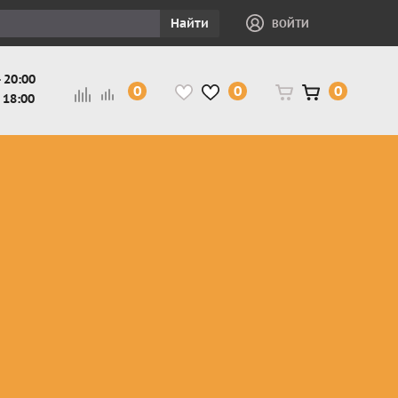
Найти
ВОЙТИ
 20:00
0
0
0
 18:00
и
Защита ног, рук,
Косухи
Мотокуртки
шеи детская
Куртки
кросс-
Защита панцири
Кожаные
эндуро
и
детские
штаны
Мотокуртки
Защита
Жилетки
город
и
черепахи
Плащи
Куртки
е
детские
Рубашки,
снегоходные
Мотоботы
краги,
детские
чапсы
Мотошлемы
детские
Мотоочки