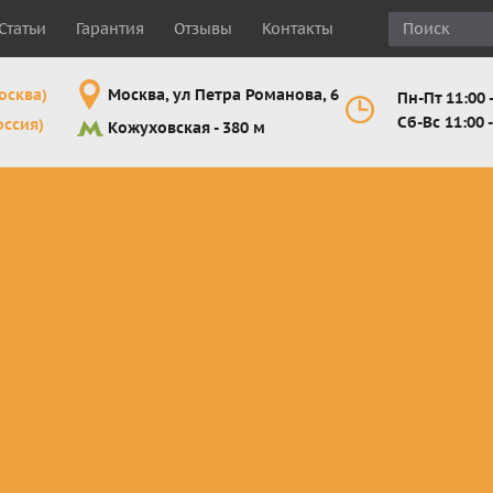
Статьи
Гарантия
Отзывы
Контакты
осква)
Москва, ул Петра Романова, 6
Пн-Пт 11:00 -
Сб-Вс 11:00 -
оссия)
Кожуховская - 380 м
Шлемы
Мотоочки
Мотоперчатк
е
кроссовые и
кросс-
кросс-
 для
эндуро
эндуро
эндуро
Комплектующие
Линзы,
Мотоперчатк
ующие
для шлемов
отрывники,
город
от
перемотки,
Мотоперчатк
прочее
снегоходны
Маски для
снегохода