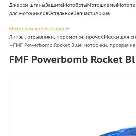
Джерси штаны
Защита
Мотоботы
Мотошлемы
Мотопе
для мотоциклов
Остальное
Запчасти
Архив
—
Мотоочки кросс-эндуро
Линзы, отрывники, перемотки, прочее
Маски для с
FMF Powerbomb Rocket Blue мотоочки, прозрачна
—
FMF Powerbomb Rocket Bl