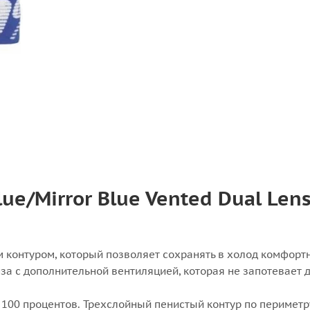
lue/Mirror Blue Vented Dual Len
м контуром, который позволяет сохранять в холод комфорт
а с дополнительной вентиляцией, которая не запотевает 
и 100 процентов. Трехслойный пенистый контур по перимет