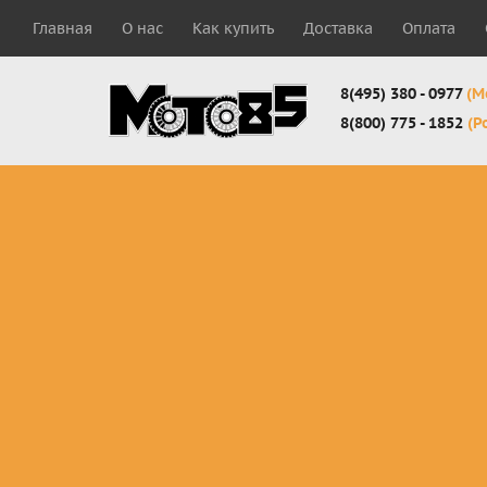
Главная
О нас
Как купить
Доставка
Оплата
8(495) 380 - 0977
(М
8(800) 775 - 1852
(Р
Комплекты
Защита
Мотоботы
кросс-
панцири
кроссовы
эндуро
Защита
Мотоботы
Мотоштаны
черепахи
города
кросс-
Защита шеи
Комплект
эндуро
Наколенники
для мотоб
Джерси
Налокотники
кросс-
Мотошорты,
эндуро
защита
поясницы
Защита
запястья