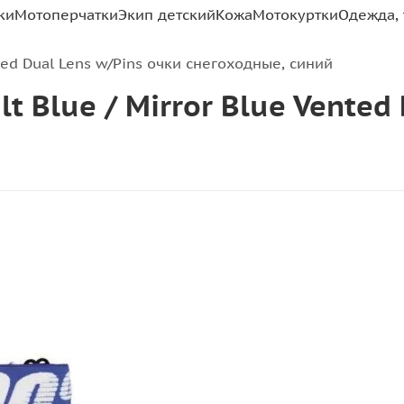
ки
Мотоперчатки
Экип детский
Кожа
Мотокуртки
Одежда, 
nted Dual Lens w/Pins очки снегоходные, синий
t Blue / Mirror Blue Vented