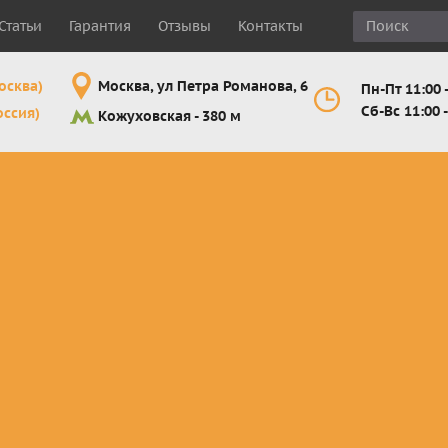
Статьи
Гарантия
Отзывы
Контакты
осква)
Москва, ул Петра Романова, 6
Пн-Пт 11:00 -
Сб-Вс 11:00 -
оссия)
Кожуховская - 380 м
Шлемы
Мотоочки
Мотоперчатк
е
кроссовые и
кросс-
кросс-
 для
эндуро
эндуро
эндуро
Комплектующие
Линзы,
Мотоперчатк
ующие
для шлемов
отрывники,
город
от
перемотки,
Мотоперчатк
прочее
снегоходны
Маски для
снегохода