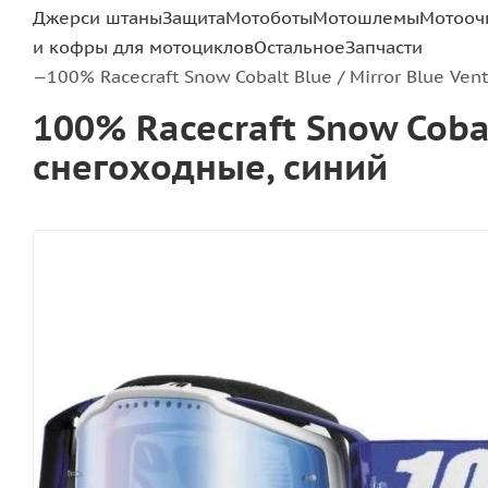
Джерси штаны
Защита
Мотоботы
Мотошлемы
Мотооч
и кофры для мотоциклов
Остальное
Запчасти
100% Racecraft Snow Cobalt Blue / Mirror Blue Ve
—
100% Racecraft Snow Cobal
снегоходные, синий