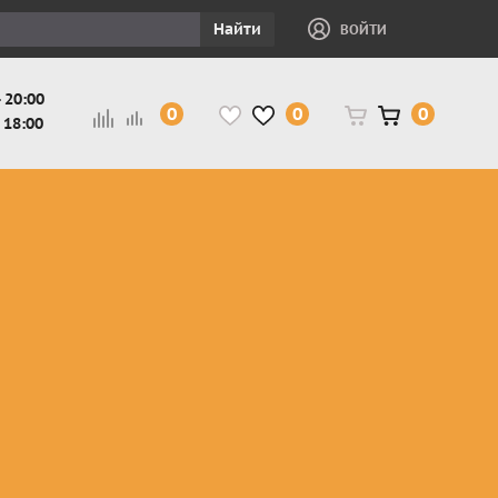
Найти
ВОЙТИ
 20:00
0
0
0
 18:00
и
Защита ног, рук,
Косухи
Мотокуртки
шеи детская
Куртки
кросс-
Защита панцири
Кожаные
эндуро
и
детские
штаны
Мотокуртки
Защита
Жилетки
город
и
черепахи
Плащи
Куртки
е
детские
Рубашки,
снегоходные
Мотоботы
краги,
детские
чапсы
Мотошлемы
детские
Мотоочки