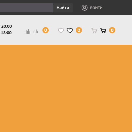
Найти
ВОЙТИ
 20:00
0
0
0
 18:00
и
Защита ног, рук,
Косухи
Мотокуртки
шеи детская
Куртки
кросс-
Защита панцири
Кожаные
эндуро
и
детские
штаны
Мотокуртки
Защита
Жилетки
город
и
черепахи
Плащи
Куртки
е
детские
Рубашки,
снегоходные
Мотоботы
краги,
детские
чапсы
Мотошлемы
детские
Мотоочки