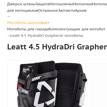
Джерси штаны
Защита
Мотошлемы
Мотоочки
Мотопе
для мотоциклов
Остальное
Запчасти
Архив
—
Мотоботы кроссовые
Мотоботы для города
Комплектующие для мотобот
Leatt 4.5 HydraDri Graphene мотоботы
—
Leatt 4.5 HydraDri Graph