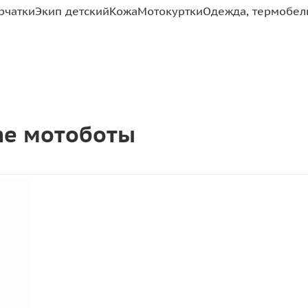
рчатки
Экип детский
Кожа
Мотокуртки
Одежда, термобель
ene мотоботы