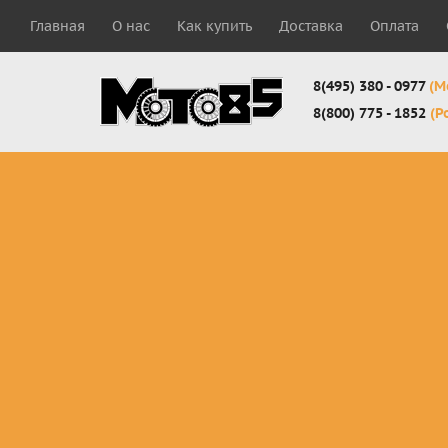
Главная
О нас
Как купить
Доставка
Оплата
8(495) 380 - 0977
(М
8(800) 775 - 1852
(Р
Комплекты
Защита
Мотоботы
кросс-
панцири
кроссовы
эндуро
Защита
Мотоботы
Мотоштаны
черепахи
города
кросс-
Защита шеи
Комплект
эндуро
Наколенники
для мотоб
Джерси
Налокотники
кросс-
Мотошорты,
эндуро
защита
поясницы
Защита
запястья