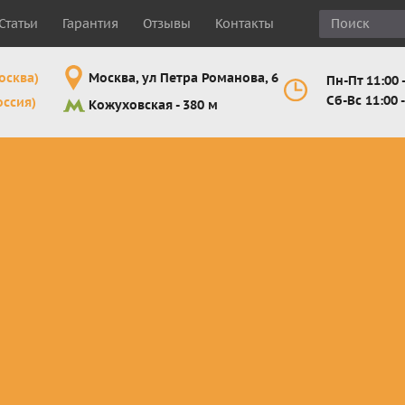
Статьи
Гарантия
Отзывы
Контакты
осква)
Москва, ул Петра Романова, 6
Пн-Пт 11:00 -
Сб-Вс 11:00 -
оссия)
Кожуховская - 380 м
Шлемы
Мотоочки
Мотоперчатк
е
кроссовые и
кросс-
кросс-
 для
эндуро
эндуро
эндуро
Комплектующие
Линзы,
Мотоперчатк
ующие
для шлемов
отрывники,
город
от
перемотки,
Мотоперчатк
прочее
снегоходны
Маски для
снегохода