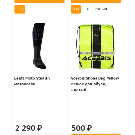
8 (S)
S-M
L-XL
2XL-3XL
Leatt Moto Stealth
Acerbis Shoes Bag Yellow
мотоноски
мешок для обуви,
желтый
2 290
₽
500
₽