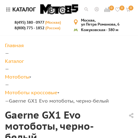
КАТАЛОГ
0
0
0
Москва,
8(495) 380 - 0977
(Москва)
ул Петра Романова, 6
8(800) 775 - 1852
(Россия)
Кожуховская - 380 м
Главная
—
Каталог
—
Мотоботы
—
Мотоботы кроссовые
Gaerne GX1 Evo мотоботы, черно-белый
—
Gaerne GX1 Evo
мотоботы, черно-
белый