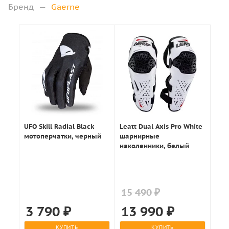
Бренд
—
Gaerne
UFO Skill Radial Black
Leatt Dual Axis Pro White
мотоперчатки, черный
шарнирные
наколенники, белый
15 490 ₽
3 790
₽
13 990
₽
КУПИТЬ
КУПИТЬ