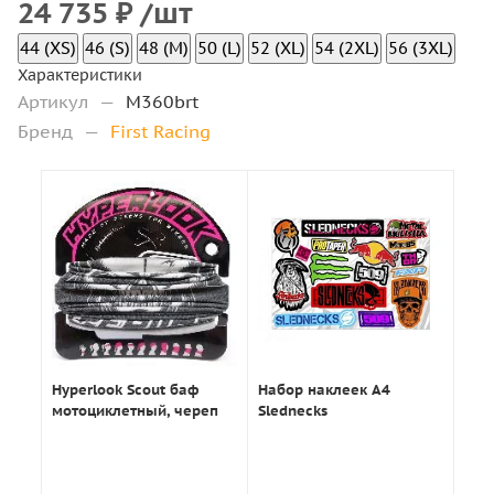
24 735
₽
/шт
44 (XS)
46 (S)
48 (M)
50 (L)
52 (XL)
54 (2XL)
56 (3XL)
Характеристики
Артикул
—
M360brt
Бренд
—
First Racing
Hyperlook Scout баф
Набор наклеек А4
мотоциклетный, череп
Slednecks