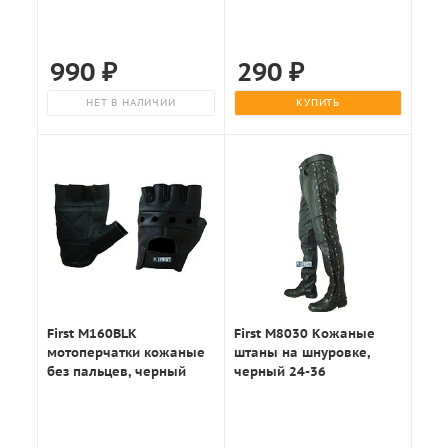
990
₽
290
₽
НЕТ В НАЛИЧИИ
КУПИТЬ
First M160BLK
First M8030 Кожаные
мотоперчатки кожаные
штаны на шнуровке,
без пальцев, черный
черный 24-36