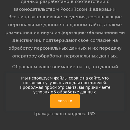
данных разработано в соответствии с
законодательством Российской Федерации.
Все лица заполнившие сведения, составляющие
персональные данные на данном сайте, а также
разместившие иную информацию обозначенными
действиями, подтверждают свое согласие на
обработку персональных данных и их передачу
оператору обработки персональных данных.
Обращаем ваше внимание на то, что данный
интернет-сайт носит исключительно
Мы используем файлы cookie на сайте, что
информационный характер и ни при каких
позволяет улучшать его для посетителей.
Продолжая просмотр сайта, вы принимаете
условиях информационные материалы и цены,
условия об обработке данных.
размещенные на сайте, не является публичной
ХОРОШО
офертой, определяемой положениями Статьи 437
Гражданского кодекса РФ.