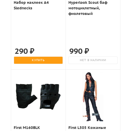
Набор наклеек А4
Hyperlook Scout баф
Slednecks
мотоциклетный,
фиолетовый
290
₽
990
₽
КУПИТЬ
НЕТ В НАЛИЧИИ
First M160BLK
First L505 Кожаные