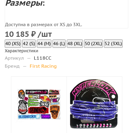
Размеры
:
Доступна в размерах от XS до 3XL.
10 185
₽
/шт
40 (XS)
42 (S)
44 (M)
46 (L)
48 (XL)
50 (2XL)
52 (3XL)
Характеристики
Артикул
—
L118CC
Бренд
—
First Racing