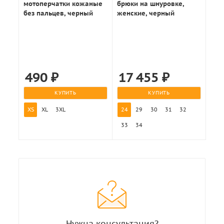
мотоперчатки кожаные
брюки на шнуровке,
без пальцев, черный
женские, черный
490
₽
17 455
₽
КУПИТЬ
КУПИТЬ
XS
XL
3XL
24
29
30
31
32
33
34
Нужна консультация?