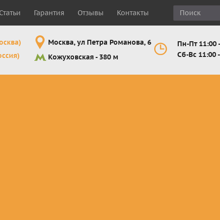
Статьи
Гарантия
Отзывы
Контакты
осква)
Москва, ул Петра Романова, 6
Пн-Пт 11:00 -
Сб-Вс 11:00 -
оссия)
Кожуховская - 380 м
Шлемы
Мотоочки
Мотоперчатк
е
кроссовые и
кросс-
кросс-
 для
эндуро
эндуро
эндуро
Комплектующие
Линзы,
Мотоперчатк
ующие
для шлемов
отрывники,
город
от
перемотки,
Мотоперчатк
прочее
снегоходны
Маски для
снегохода