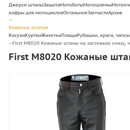
Джерси штаны
Защита
Мотоботы
Мотошлемы
Мотооч
кофры для мотоциклов
Остальное
Запчасти
Архив
—
Кожаные штаны
Косухи
Куртки
Жилетки
Плащи
Рубашки, краги, чапсы
First M8020 Кожаные штаны на застежках снизу, 
—
First M8020 Кожаные шта