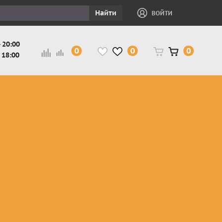
Найти
ВОЙТИ
 20:00
0
0
0
 18:00
и
Защита ног, рук,
Косухи
Мотокуртки
шеи детская
Куртки
кросс-
Защита панцири
Кожаные
эндуро
и
детские
штаны
Мотокуртки
Защита
Жилетки
город
и
черепахи
Плащи
Куртки
е
детские
Рубашки,
снегоходные
Мотоботы
краги,
детские
чапсы
Мотошлемы
детские
Мотоочки