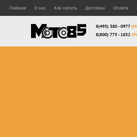
Главная
О нас
Как купить
Доставка
Оплата
8(495) 380 - 0977
(М
8(800) 775 - 1852
(Р
Комплекты
Защита
Мотоботы
кросс-
панцири
кроссовы
эндуро
Защита
Мотоботы
Мотоштаны
черепахи
города
кросс-
Защита шеи
Комплект
эндуро
Наколенники
для мотоб
Джерси
Налокотники
кросс-
Мотошорты,
эндуро
защита
поясницы
Защита
запястья