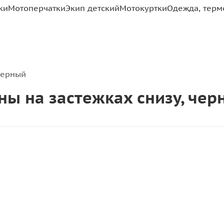
ки
Мотоперчатки
Экип детский
Мотокуртки
Одежда, терм
черный
ны на застежках снизу, чер