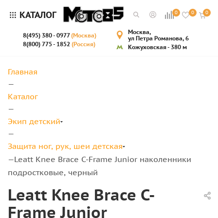
КАТАЛОГ
0
0
0
Москва,
8(495) 380 - 0977
(Москва)
ул Петра Романова, 6
8(800) 775 - 1852
(Россия)
Кожуховская - 380 м
Главная
—
Каталог
—
Экип детский
—
Защита ног, рук, шеи детская
Leatt Knee Brace C-Frame Junior наколенники
—
подростковые, черный
Leatt Knee Brace C-
Frame Junior