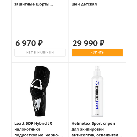
защитные шорты
шеи детская
детские, черный
6 970
₽
29 990
₽
НЕТ В НАЛИЧИИ
КУПИТЬ
Leatt 3DF Hybrid JR
Helmetex Sport спрей
налокотники
для экипировки
подростковые, черно-
антисептик, освежитель