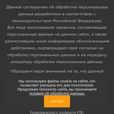
Данное соглашение об обработке персональных
данных разработано в соответствии с
законодательством Российской Федерации.
Все лица заполнившие сведения, составляющие
персональные данные на данном сайте, а также
разместившие иную информацию обозначенными
действиями, подтверждают свое согласие на
обработку персональных данных и их передачу
оператору обработки персональных данных.
Обращаем ваше внимание на то, что данный
интернет-сайт носит исключительно
Мы используем файлы cookie на сайте, что
информационный характер и ни при каких
позволяет улучшать его для посетителей.
Продолжая просмотр сайта, вы принимаете
условиях информационные материалы и цены,
условия об обработке данных.
размещенные на сайте, не является публичной
ХОРОШО
офертой, определяемой положениями Статьи 437
Гражданского кодекса РФ.