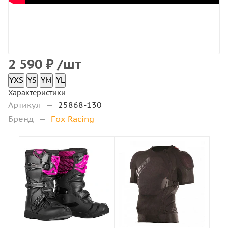
2 590
₽
/шт
YXS
YS
YM
YL
Характеристики
Артикул
—
25868-130
Бренд
—
Fox Racing