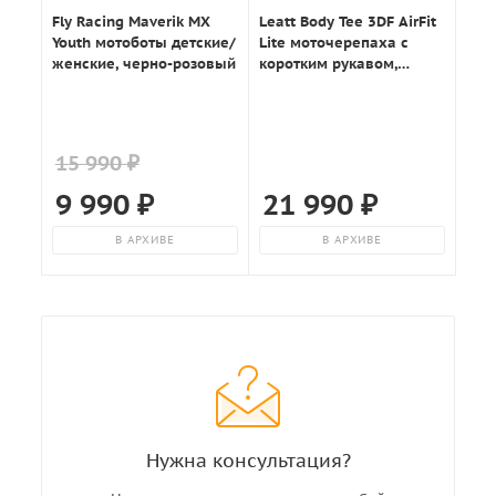
Fly Racing Maverik MX
Leatt Body Tee 3DF AirFit
Youth мотоботы детские/
Lite моточерепаха с
женские, черно-розовый
коротким рукавом,
черный
15 990 ₽
9 990
₽
21 990
₽
В АРХИВЕ
В АРХИВЕ
Нужна консультация?