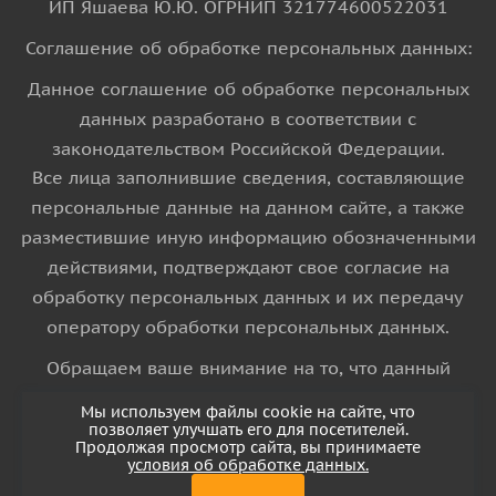
ИП Яшаева Ю.Ю. ОГРНИП 321774600522031
Соглашение об обработке персональных данных:
Данное соглашение об обработке персональных
данных разработано в соответствии с
законодательством Российской Федерации.
Все лица заполнившие сведения, составляющие
персональные данные на данном сайте, а также
разместившие иную информацию обозначенными
действиями, подтверждают свое согласие на
обработку персональных данных и их передачу
оператору обработки персональных данных.
Обращаем ваше внимание на то, что данный
интернет-сайт носит исключительно
Мы используем файлы cookie на сайте, что
информационный характер и ни при каких
позволяет улучшать его для посетителей.
Продолжая просмотр сайта, вы принимаете
условиях информационные материалы и цены,
условия об обработке данных.
размещенные на сайте, не является публичной