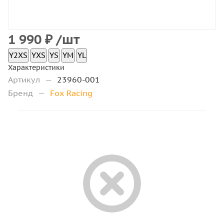
1 990
₽
/шт
Y2XS
YXS
YS
YM
YL
Характеристики
Артикул
—
23960-001
Бренд
—
Fox Racing