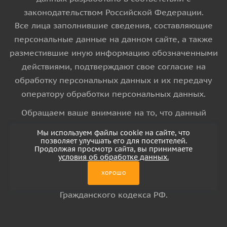
законодательством Российской Федерации.
Все лица заполнившие сведения, составляющие
персональные данные на данном сайте, а также
разместившие иную информацию обозначенными
действиями, подтверждают свое согласие на
обработку персональных данных и их передачу
оператору обработки персональных данных.
Обращаем ваше внимание на то, что данный
интернет-сайт носит исключительно
Мы используем файлы cookie на сайте, что
информационный характер и ни при каких
позволяет улучшать его для посетителей.
Продолжая просмотр сайта, вы принимаете
условиях информационные материалы и цены,
условия об обработке данных.
размещенные на сайте, не является публичной
ХОРОШО
офертой, определяемой положениями Статьи 437
Гражданского кодекса РФ.