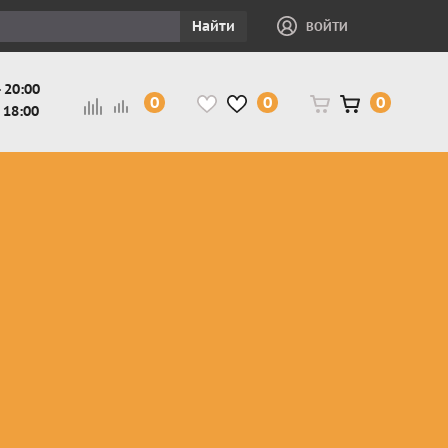
Найти
ВОЙТИ
 20:00
0
0
0
 18:00
и
Защита ног, рук,
Косухи
Мотокуртки
шеи детская
Куртки
кросс-
Защита панцири
Кожаные
эндуро
и
детские
штаны
Мотокуртки
Защита
Жилетки
город
и
черепахи
Плащи
Куртки
е
детские
Рубашки,
снегоходные
Мотоботы
краги,
детские
чапсы
Мотошлемы
детские
Мотоочки