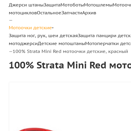
Джерси штаны
Защита
Мотоботы
Мотошлемы
Мотооч
мотоциклов
Остальное
Запчасти
Архив
—
Мотоочки детские
Защита ног, рук, шеи детская
Защита панцири детс
мотоджерси
Детские мотоштаны
Мотоперчатки детс
100% Strata Mini Red мотоочки детские, красный
—
100% Strata Mini Red мот