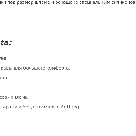
гонки под размер шлема и оснащена специальным силиконо
ta:
ли).
правы для большего комфорта.
ота.
мозаменяемы.
трами и без, в том числе Anti-fog.