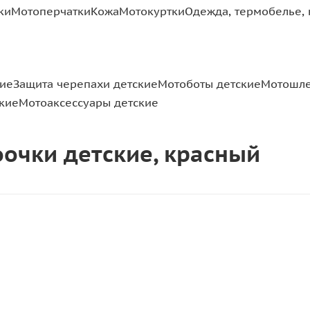
ки
Мотоперчатки
Кожа
Мотокуртки
Одежда, термобелье, 
кие
Защита черепахи детские
Мотоботы детские
Мотошле
кие
Мотоаксессуары детские
оочки детские, красный