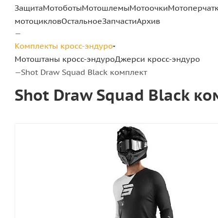
Защита
Мотоботы
Мотошлемы
Мотоочки
Мотоперчат
мотоциклов
Остальное
Запчасти
Архив
—
Комплекты кросс-эндуро
Мотоштаны кросс-эндуро
Джерси кросс-эндуро
Shot Draw Squad Black комплект
—
Shot Draw Squad Black к