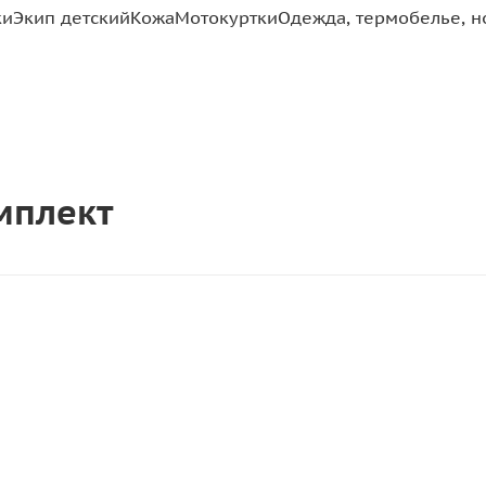
ки
Экип детский
Кожа
Мотокуртки
Одежда, термобелье, н
омплект