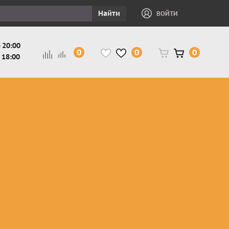
Найти
ВОЙТИ
 20:00
0
0
0
 18:00
и
Защита ног, рук,
Косухи
Мотокуртки
шеи детская
Куртки
кросс-
Защита панцири
Кожаные
эндуро
и
детские
штаны
Мотокуртки
Защита
Жилетки
город
и
черепахи
Плащи
Куртки
е
детские
Рубашки,
снегоходные
Мотоботы
краги,
детские
чапсы
Мотошлемы
детские
Мотоочки