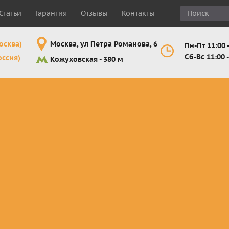
Статьи
Гарантия
Отзывы
Контакты
осква)
Москва, ул Петра Романова, 6
Пн-Пт 11:00 -
Сб-Вс 11:00 -
оссия)
Кожуховская - 380 м
Шлемы
Мотоочки
Мотоперчатк
е
кроссовые и
кросс-
кросс-
 для
эндуро
эндуро
эндуро
Комплектующие
Линзы,
Мотоперчатк
ующие
для шлемов
отрывники,
город
от
перемотки,
Мотоперчатк
прочее
снегоходны
Маски для
снегохода