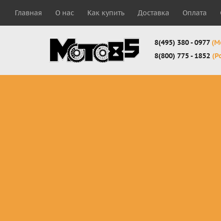
Главная
О нас
Как купить
Доставка
Оплата
8(495) 380 - 0977
(М
8(800) 775 - 1852
(Р
Комплекты
Защита
Мотоботы
кросс-
панцири
кроссовы
эндуро
Защита
Мотоботы
Мотоштаны
черепахи
города
кросс-
Защита шеи
Комплект
эндуро
Наколенники
для мотоб
Джерси
Налокотники
кросс-
Мотошорты,
эндуро
защита
поясницы
Защита
запястья