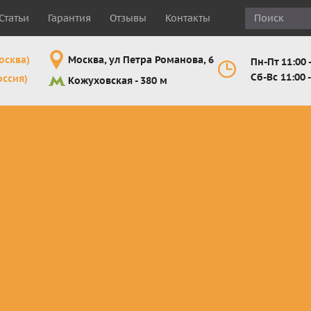
Статьи
Гарантия
Отзывы
Контакты
осква)
Москва, ул Петра Романова, 6
Пн-Пт 11:00 -
Сб-Вс 11:00 -
оссия)
Кожуховская - 380 м
Шлемы
Мотоочки
Мотоперчатк
е
кроссовые и
кросс-
кросс-
 для
эндуро
эндуро
эндуро
Комплектующие
Линзы,
Мотоперчатк
ующие
для шлемов
отрывники,
город
от
перемотки,
Мотоперчатк
прочее
снегоходны
Маски для
снегохода