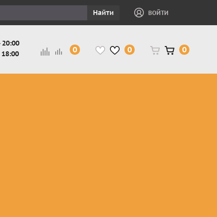
Найти
ВОЙТИ
 20:00
0
0
0
 18:00
и
Защита ног, рук,
Косухи
Мотокуртки
шеи детская
Куртки
кросс-
Защита панцири
Кожаные
эндуро
и
детские
штаны
Мотокуртки
Защита
Жилетки
город
и
черепахи
Плащи
Куртки
е
детские
Рубашки,
снегоходные
Мотоботы
краги,
детские
чапсы
Мотошлемы
детские
Мотоочки