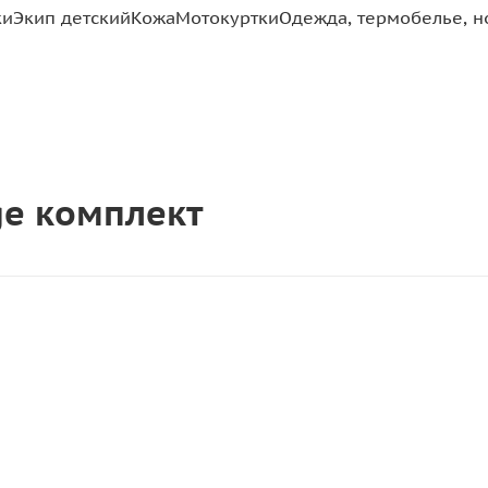
ки
Экип детский
Кожа
Мотокуртки
Одежда, термобелье, н
ge комплект