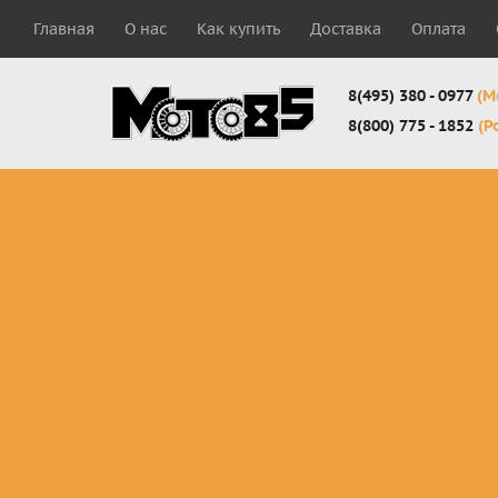
Главная
О нас
Как купить
Доставка
Оплата
8(495) 380 - 0977
(М
8(800) 775 - 1852
(Р
Комплекты
Защита
Мотоботы
кросс-
панцири
кроссовы
эндуро
Защита
Мотоботы
Мотоштаны
черепахи
города
кросс-
Защита шеи
Комплект
эндуро
Наколенники
для мотоб
Джерси
Налокотники
кросс-
Мотошорты,
эндуро
защита
поясницы
Защита
запястья