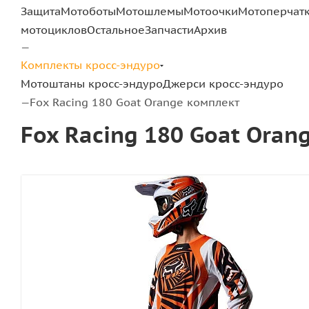
Защита
Мотоботы
Мотошлемы
Мотоочки
Мотоперчат
мотоциклов
Остальное
Запчасти
Архив
—
Комплекты кросс-эндуро
Мотоштаны кросс-эндуро
Джерси кросс-эндуро
Fox Racing 180 Goat Orange комплект
—
Fox Racing 180 Goat Oran