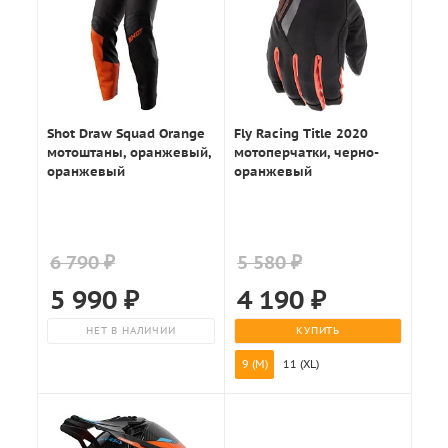
Shot Draw Squad Orange
Fly Racing Title 2020
мотоштаны, оранжевый,
мотоперчатки, черно-
оранжевый
оранжевый
6 790 ₽
5 580 ₽
5 990
₽
4 190
₽
НЕТ В НАЛИЧИИ
КУПИТЬ
9 (M)
11 (XL)