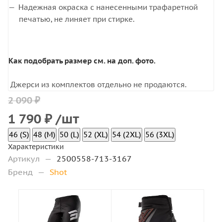
Надежная окраска с нанесенными трафаретной
печатью, не линяет при стирке.
Как подобрать размер см. на доп. фото.
Джерси из комплектов отдельно не продаются.
2 090 ₽
1 790
₽
/шт
46 (S)
48 (M)
50 (L)
52 (XL)
54 (2XL)
56 (3XL)
Характеристики
Артикул
—
2500558-713-3167
Бренд
—
Shot