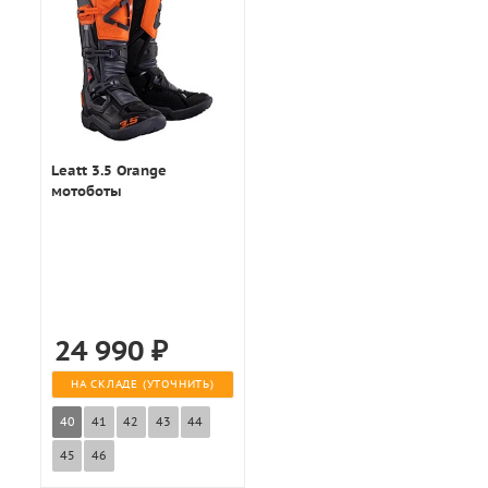
Leatt 3.5 Orange
мотоботы
24 990
₽
НА СКЛАДЕ (УТОЧНИТЬ)
40
41
42
43
44
45
46