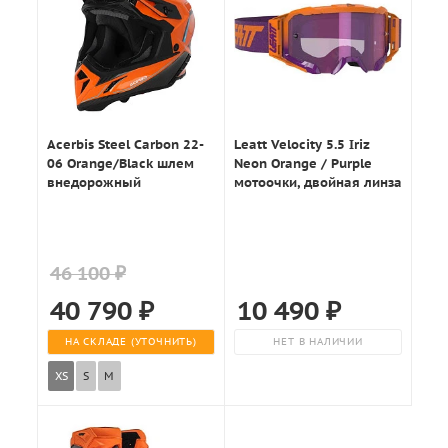
Acerbis Steel Carbon 22-
Leatt Velocity 5.5 Iriz
06 Orange/Black шлем
Neon Orange / Purple
внедорожный
мотоочки, двойная линза
46 100 ₽
40 790
₽
10 490
₽
НА СКЛАДЕ (УТОЧНИТЬ)
НЕТ В НАЛИЧИИ
XS
S
M