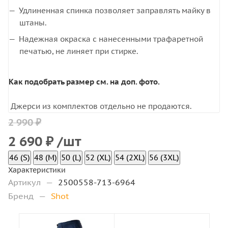
Удлиненная спинка позволяет заправлять майку в
штаны.
Надежная окраска с нанесенными трафаретной
печатью, не линяет при стирке.
Как подобрать размер см. на доп. фото.
Джерси из комплектов отдельно не продаются.
2 990 ₽
2 690
₽
/шт
46 (S)
48 (M)
50 (L)
52 (XL)
54 (2XL)
56 (3XL)
Характеристики
Артикул
—
2500558-713-6964
Бренд
—
Shot