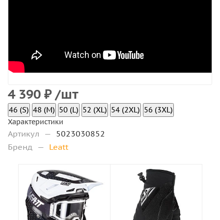
4 390
₽
/шт
46 (S)
48 (M)
50 (L)
52 (XL)
54 (2XL)
56 (3XL)
Характеристики
Артикул
—
5023030852
Бренд
—
Leatt