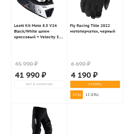
Leatt Kit Moto 8.5 V24
Fly Racing Title 2022
Black/White шлем
мотоперчатки, черный
кроссовый + Velocity 5.5
мотоочки, черно-белый
45 990 ₽
6 690 ₽
41 990
₽
4 190
₽
НЕТ В НАЛИЧИИ
КУПИТЬ
10 (L)
12 (2XL)