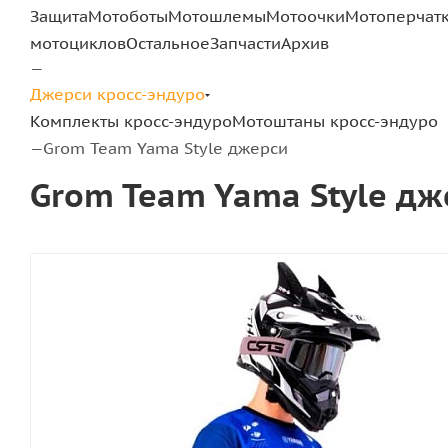
Защита
Мотоботы
Мотошлемы
Мотоочки
Мотоперчат
мотоциклов
Остальное
Запчасти
Архив
—
Джерси кросс-эндуро
Комплекты кросс-эндуро
Мотоштаны кросс-эндуро
Grom Team Yama Style джерси
—
Grom Team Yama Style дж