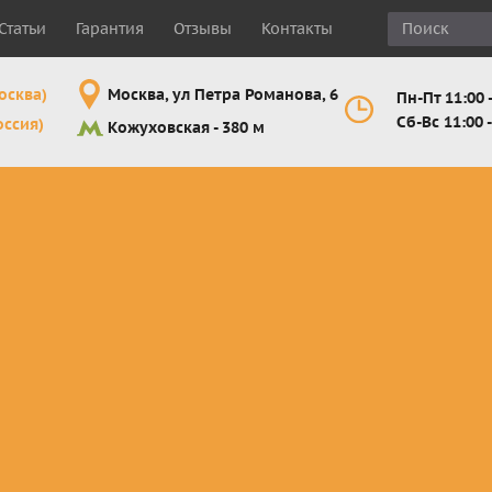
Статьи
Гарантия
Отзывы
Контакты
осква)
Москва, ул Петра Романова, 6
Пн-Пт 11:00 -
Сб-Вс 11:00 -
оссия)
Кожуховская - 380 м
Шлемы
Мотоочки
Мотоперчатк
е
кроссовые и
кросс-
кросс-
 для
эндуро
эндуро
эндуро
Комплектующие
Линзы,
Мотоперчатк
ующие
для шлемов
отрывники,
город
от
перемотки,
Мотоперчатк
прочее
снегоходны
Маски для
снегохода