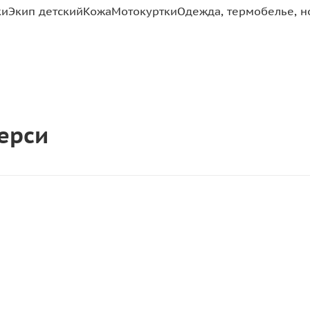
ки
Экип детский
Кожа
Мотокуртки
Одежда, термобелье, н
ерси