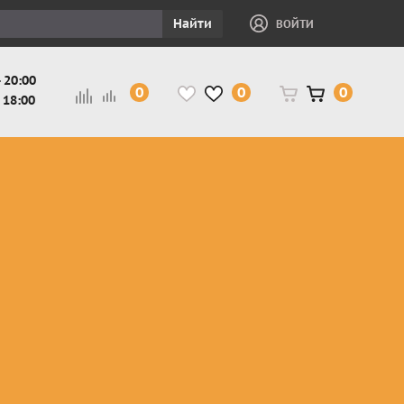
Найти
ВОЙТИ
 20:00
0
0
0
 18:00
и
Защита ног, рук,
Косухи
Мотокуртки
шеи детская
Куртки
кросс-
Защита панцири
Кожаные
эндуро
и
детские
штаны
Мотокуртки
Защита
Жилетки
город
и
черепахи
Плащи
Куртки
е
детские
Рубашки,
снегоходные
Мотоботы
краги,
детские
чапсы
Мотошлемы
детские
Мотоочки