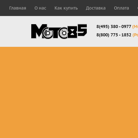
Главная
О нас
Как купить
Доставка
Оплата
8(495) 380 - 0977
(М
8(800) 775 - 1852
(Р
Комплекты
Защита
Мотоботы
кросс-
панцири
кроссовы
эндуро
Защита
Мотоботы
Мотоштаны
черепахи
города
кросс-
Защита шеи
Комплект
эндуро
Наколенники
для мотоб
Джерси
Налокотники
кросс-
Мотошорты,
эндуро
защита
поясницы
Защита
запястья