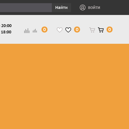
Найти
ВОЙТИ
 20:00
0
0
0
 18:00
и
Защита ног, рук,
Косухи
Мотокуртки
шеи детская
Куртки
кросс-
Защита панцири
Кожаные
эндуро
и
детские
штаны
Мотокуртки
Защита
Жилетки
город
и
черепахи
Плащи
Куртки
е
детские
Рубашки,
снегоходные
Мотоботы
краги,
детские
чапсы
Мотошлемы
детские
Мотоочки