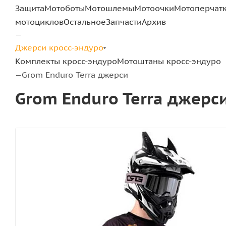
Защита
Мотоботы
Мотошлемы
Мотоочки
Мотоперчат
мотоциклов
Остальное
Запчасти
Архив
—
Джерси кросс-эндуро
Комплекты кросс-эндуро
Мотоштаны кросс-эндуро
Grom Enduro Terra джерси
—
Grom Enduro Terra джерс