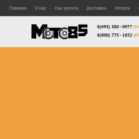
Главная
О нас
Как купить
Доставка
Оплата
8(495) 380 - 0977
(М
8(800) 775 - 1852
(Р
Комплекты
Защита
Мотоботы
кросс-
панцири
кроссовы
эндуро
Защита
Мотоботы
Мотоштаны
черепахи
города
кросс-
Защита шеи
Комплект
эндуро
Наколенники
для мотоб
Джерси
Налокотники
кросс-
Мотошорты,
эндуро
защита
поясницы
Защита
запястья