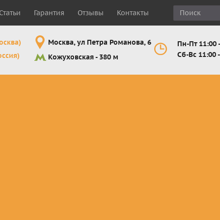
Статьи
Гарантия
Отзывы
Контакты
осква)
Москва, ул Петра Романова, 6
Пн-Пт 11:00 -
Сб-Вс 11:00 -
оссия)
Кожуховская - 380 м
Шлемы
Мотоочки
Мотоперчатк
е
кроссовые и
кросс-
кросс-
 для
эндуро
эндуро
эндуро
Комплектующие
Линзы,
Мотоперчатк
ующие
для шлемов
отрывники,
город
от
перемотки,
Мотоперчатк
прочее
снегоходны
Маски для
снегохода