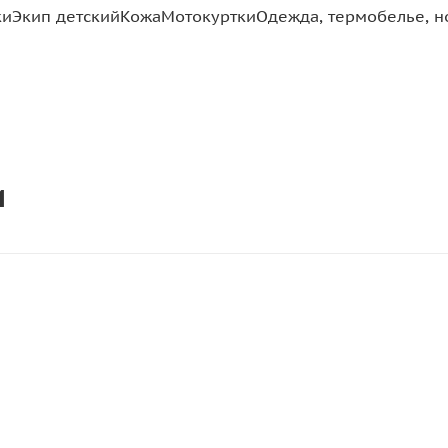
ки
Экип детский
Кожа
Мотокуртки
Одежда, термобелье, н
и