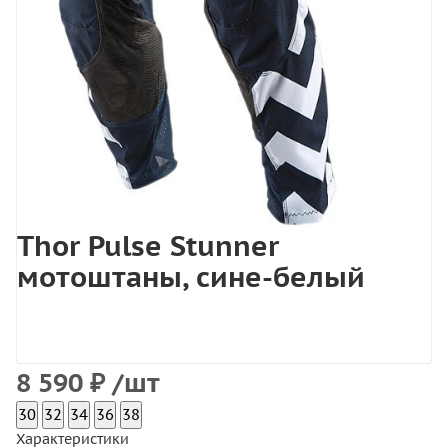
Thor Pulse Stunner
мотоштаны, сине-белый
8 590
₽
/шт
30
32
34
36
38
Характеристики