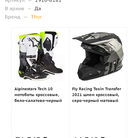
Артикул
—
2910-6181
В архив
—
Да
Бренд
—
Thor
Alpinestars Tech 10
Fly Racing Toxin Transfer
мотоботы кроссовые,
2021 шлем кроссовый,
бело-салатово-черный
серо-черный матовый