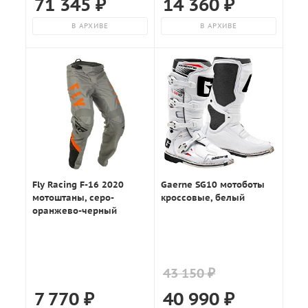
71 345
₽
14 360
₽
В АРХИВЕ
В АРХИВЕ
Fly Racing F-16 2020
Gaerne SG10 мотоботы
мотоштаны, серо-
кроссовые, белый
оранжево-черный
43 150 ₽
7 770
₽
40 990
₽