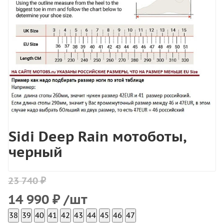
Sidi Deep Rain мотоботы,
черный
23 740 ₽
14 990
₽
/шт
38
39
40
41
42
43
44
45
46
47