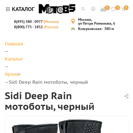
КАТАЛОГ
0
0
0
Москва,
8(495) 380 - 0977
(Москва)
ул Петра Романова, 6
8(800) 775 - 1852
(Россия)
Кожуховская - 380 м
Главная
—
Каталог
—
Архив
Sidi Deep Rain мотоботы, черный
—
Sidi Deep Rain
мотоботы, черный