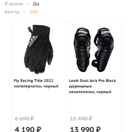
В архив
—
Да
Бренд
—
Sidi
Fly Racing Title 2022
Leatt Dual Axis Pro Black
мотоперчатки, черный
шарнирные
наколенники, черный
6 690 ₽
15 490 ₽
4 190
₽
13 990
₽