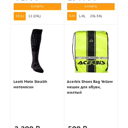
КУПИТЬ
КУПИТЬ
10 (L)
12 (2XL)
S-M
L-XL
2XL-3XL
Leatt Moto Stealth
Acerbis Shoes Bag Yellow
мотоноски
мешок для обуви,
желтый