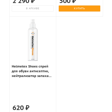
2 290
₽
500
₽
В АРХИВЕ
КУПИТЬ
Helmetex Shoes спрей
для обуви антисептик,
нейтрализатор запаха
100мл.
620
₽