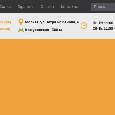
Статьи
Гарантия
Отзывы
Контакты
осква)
Москва, ул Петра Романова, 6
Пн-Пт 11:00 -
Сб-Вс 11:00 -
оссия)
Кожуховская - 380 м
Шлемы
Мотоочки
Мотоперчатк
е
кроссовые и
кросс-
кросс-
 для
эндуро
эндуро
эндуро
Комплектующие
Линзы,
Мотоперчатк
ующие
для шлемов
отрывники,
город
от
перемотки,
Мотоперчатк
прочее
снегоходны
Маски для
снегохода