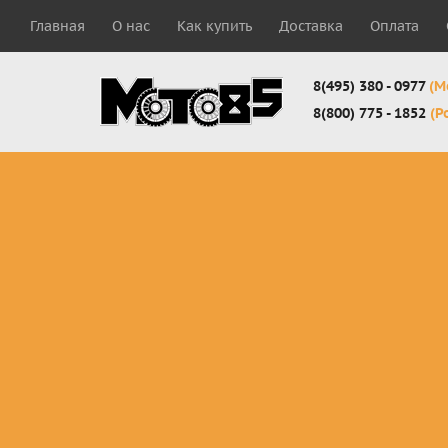
Главная
О нас
Как купить
Доставка
Оплата
8(495) 380 - 0977
(М
8(800) 775 - 1852
(Р
Комплекты
Защита
Мотоботы
кросс-
панцири
кроссовы
эндуро
Защита
Мотоботы
Мотоштаны
черепахи
города
кросс-
Защита шеи
Комплект
эндуро
Наколенники
для мотоб
Джерси
Налокотники
кросс-
Мотошорты,
эндуро
защита
поясницы
Защита
запястья