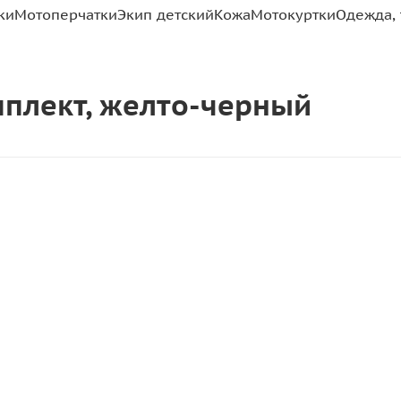
ки
Мотоперчатки
Экип детский
Кожа
Мотокуртки
Одежда, 
омплект, желто-черный