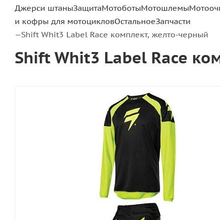
Джерси штаны
Защита
Мотоботы
Мотошлемы
Мотооч
и кофры для мотоциклов
Остальное
Запчасти
Shift Whit3 Label Race комплект, желто-черный
—
Shift Whit3 Label Race к