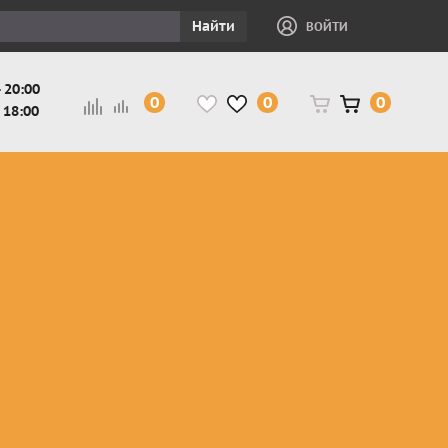
Найти
ВОЙТИ
 20:00
0
0
0
 18:00
и
Защита ног, рук,
Косухи
Мотокуртки
шеи детская
Куртки
кросс-
Защита панцири
Кожаные
эндуро
и
детские
штаны
Мотокуртки
Защита
Жилетки
город
и
черепахи
Плащи
Куртки
е
детские
Рубашки,
снегоходные
Мотоботы
краги,
детские
чапсы
Мотошлемы
детские
Мотоочки