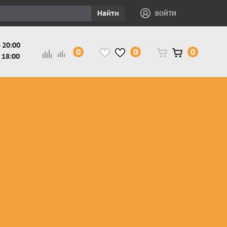
Найти
ВОЙТИ
 20:00
0
0
0
 18:00
и
Защита ног, рук,
Косухи
Мотокуртки
шеи детская
Куртки
кросс-
Защита панцири
Кожаные
эндуро
и
детские
штаны
Мотокуртки
Защита
Жилетки
город
и
черепахи
Плащи
Куртки
е
детские
Рубашки,
снегоходные
Мотоботы
краги,
детские
чапсы
Мотошлемы
детские
Мотоочки