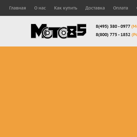
Главная
О нас
Как купить
Доставка
Оплата
8(495) 380 - 0977
(М
8(800) 775 - 1852
(Р
Комплекты
Защита
Мотоботы
кросс-
панцири
кроссовы
эндуро
Защита
Мотоботы
Мотоштаны
черепахи
города
кросс-
Защита шеи
Комплект
эндуро
Наколенники
для мотоб
Джерси
Налокотники
кросс-
Мотошорты,
эндуро
защита
поясницы
Защита
запястья