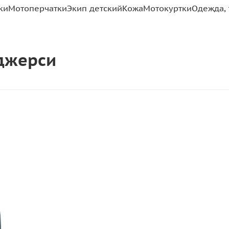
ки
Мотоперчатки
Экип детский
Кожа
Мотокуртки
Одежда, 
 джерси