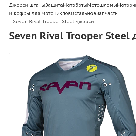
Джерси штаны
Защита
Мотоботы
Мотошлемы
Мотооч
и кофры для мотоциклов
Остальное
Запчасти
Seven Rival Trooper Steel джерси
—
Seven Rival Trooper Steel