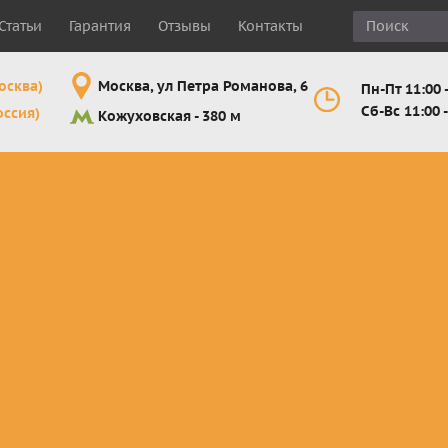
Статьи
Гарантия
Отзывы
Контакты
осква)
Москва, ул Петра Романова, 6
Пн-Пт 11:00 -
Сб-Вс 11:00 -
оссия)
Кожуховская - 380 м
Шлемы
Мотоочки
Мотоперчатк
е
кроссовые и
кросс-
кросс-
 для
эндуро
эндуро
эндуро
Комплектующие
Линзы,
Мотоперчатк
ующие
для шлемов
отрывники,
город
от
перемотки,
Мотоперчатк
прочее
снегоходны
Маски для
снегохода