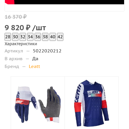
16 370 ₽
9 820
₽
/шт
28
30
32
34
36
38
40
42
Характеристики
Артикул
—
5022020212
В архив
—
Да
Бренд
—
Leatt