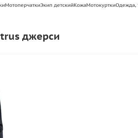
ки
Мотоперчатки
Экип детский
Кожа
Мотокуртки
Одежда, 
Citrus джерси