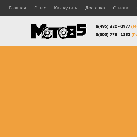
Главная
О нас
Как купить
Доставка
Оплата
8(495) 380 - 0977
(М
8(800) 775 - 1852
(Р
Комплекты
Защита
Мотоботы
кросс-
панцири
кроссовы
эндуро
Защита
Мотоботы
Мотоштаны
черепахи
города
кросс-
Защита шеи
Комплект
эндуро
Наколенники
для мотоб
Джерси
Налокотники
кросс-
Мотошорты,
эндуро
защита
поясницы
Защита
запястья