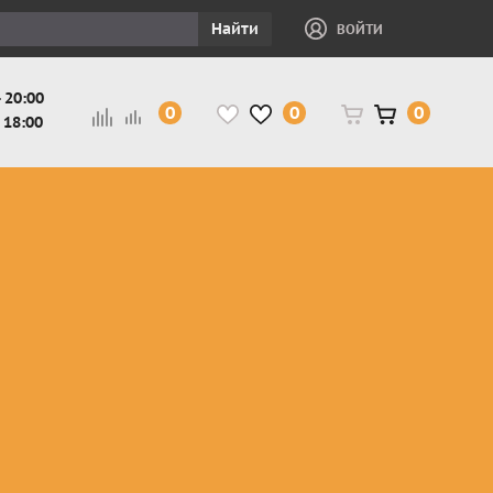
Найти
ВОЙТИ
 20:00
0
0
0
 18:00
и
Защита ног, рук,
Косухи
Мотокуртки
шеи детская
Куртки
кросс-
Защита панцири
Кожаные
эндуро
и
детские
штаны
Мотокуртки
Защита
Жилетки
город
и
черепахи
Плащи
Куртки
е
детские
Рубашки,
снегоходные
Мотоботы
краги,
детские
чапсы
Мотошлемы
детские
Мотоочки