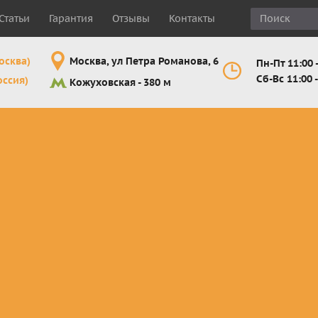
Статьи
Гарантия
Отзывы
Контакты
осква)
Москва, ул Петра Романова, 6
Пн-Пт 11:00 -
Сб-Вс 11:00 -
оссия)
Кожуховская - 380 м
Шлемы
Мотоочки
Мотоперчатк
е
кроссовые и
кросс-
кросс-
 для
эндуро
эндуро
эндуро
Комплектующие
Линзы,
Мотоперчатк
ующие
для шлемов
отрывники,
город
от
перемотки,
Мотоперчатк
прочее
снегоходны
Маски для
снегохода