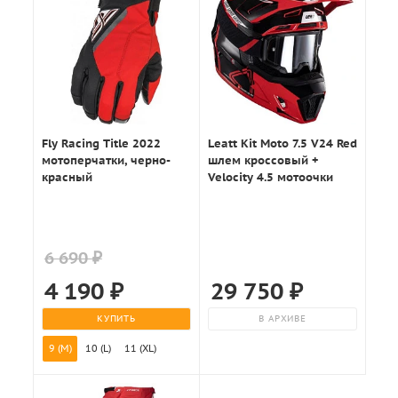
Fly Racing Title 2022
Leatt Kit Moto 7.5 V24 Red
мотоперчатки, черно-
шлем кроссовый +
красный
Velocity 4.5 мотоочки
6 690 ₽
4 190
₽
29 750
₽
КУПИТЬ
В АРХИВЕ
9 (M)
10 (L)
11 (XL)