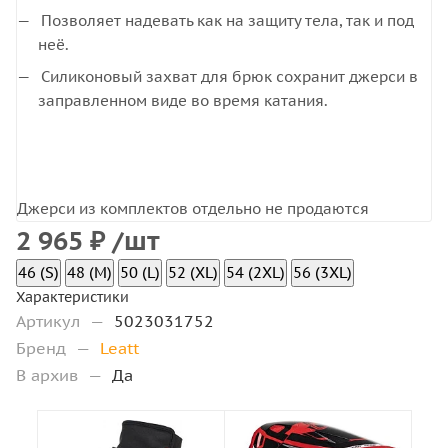
Позволяет надевать как на защиту тела, так и под
неё.
Силиконовый захват для брюк сохранит джерси в
заправленном виде во время катания.
Джерси из комплектов отдельно не продаются
2 965
₽
/шт
46 (S)
48 (M)
50 (L)
52 (XL)
54 (2XL)
56 (3XL)
Характеристики
Артикул
—
5023031752
Бренд
—
Leatt
В архив
—
Да