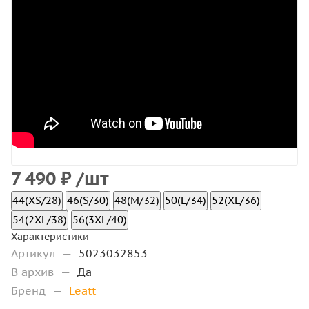
7 490
₽
/шт
44(XS/28)
46(S/30)
48(M/32)
50(L/34)
52(XL/36)
54(2XL/38)
56(3XL/40)
Характеристики
Артикул
—
5023032853
В архив
—
Да
Бренд
—
Leatt